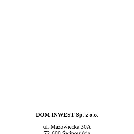
DOM INWEST Sp. z o.o.
ul. Mazowiecka 30A
72-600 Świnoujście